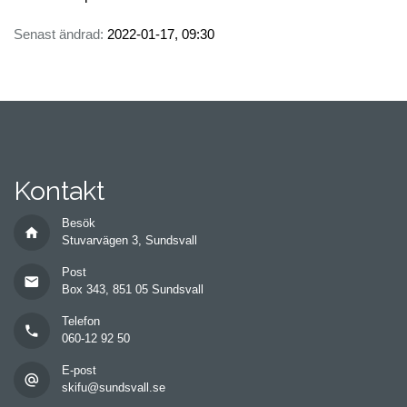
Senast ändrad:
2022-01-17, 09:30
Kontakt
Besök
home
Stuvarvägen 3, Sundsvall
Post
mail
Box 343, 851 05 Sundsvall
Telefon
phone
060-12 92 50
E-post
alternate_email
skifu@sundsvall.se