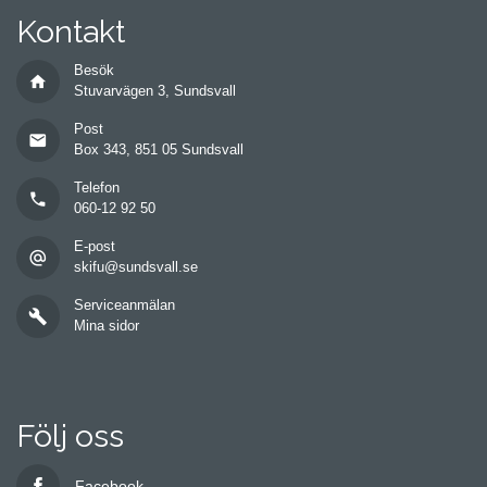
Kontakt
Besök
home
Stuvarvägen 3, Sundsvall
Post
mail
Box 343, 851 05 Sundsvall
Telefon
phone
060-12 92 50
E-post
alternate_email
skifu@sundsvall.se
Serviceanmälan
build
Mina sidor
Följ oss
Facebook