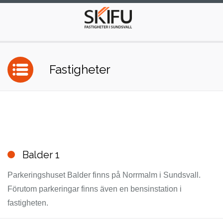
Hoppa
till
innehåll.
Fastigheter
Balder 1
Parkeringshuset Balder finns på Norrmalm i Sundsvall.
Förutom parkeringar finns även en bensinstation i
fastigheten.